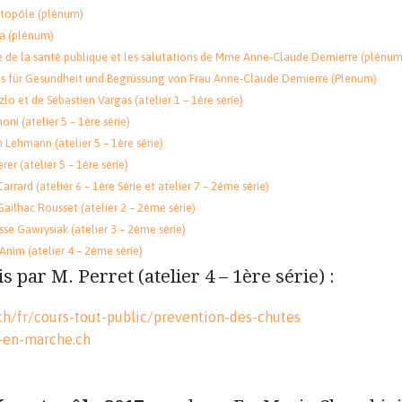
ntopôle (plénum)
la (plénum)
e de la santé publique et les salutations de Mme Anne-Claude Demierre​ (plénum
s für Gesundheit und Begrüssung von Frau Anne-Claude Demierre​ (Plenum)
lo et de Sébastien Vargas (atelier 1 – 1ère série)
ni (atelier 5 – 1ère série)
 Lehmann (atelier 5 – 1ère série)
rer (atelier 5 – 1ère série)
rard (atelier 6 – 1ère Série et atelier 7 – 2ème série)
ilhac Rousset (atelier 2 – 2ème série)
sse Gawrysiak (atelier 3 – 2ème série)
nim (atelier 4 – 2ème série)​
s par M. Perret (atelier 4 – 1ère série) :
.ch/fr/cours-tout-public/prevention-des-chutes
-en-marche.ch​