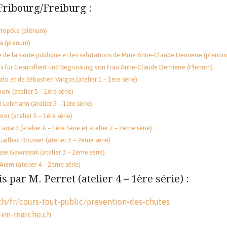
Fribourg/Freiburg :
ntopôle (plénum)
la (plénum)
e de la santé publique et les salutations de Mme Anne-Claude Demierre​ (plénum
s für Gesundheit und Begrüssung von Frau Anne-Claude Demierre​ (Plenum)
lo et de Sébastien Vargas (atelier 1 – 1ère série)
ni (atelier 5 – 1ère série)
 Lehmann (atelier 5 – 1ère série)
rer (atelier 5 – 1ère série)
rard (atelier 6 – 1ère Série et atelier 7 – 2ème série)
ilhac Rousset (atelier 2 – 2ème série)
sse Gawrysiak (atelier 3 – 2ème série)
nim (atelier 4 – 2ème série)​
s par M. Perret (atelier 4 – 1ère série) :
.ch/fr/cours-tout-public/prevention-des-chutes
-en-marche.ch​