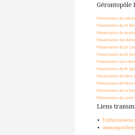
Gérontopôle 
Présentation du Géro
Présentation du Dr Bü
Présentation du servic
Präsentation des Amte
Présentation du Dr Lasz
Présentation du Dr Anno
Präsentation von Herrn
Présentation de M. Spie
Présentation de Mme Car
Présentation de Mme Ga
Présentation de la Dre
Présentation du Centr’A
Liens transmi
fr.physioswiss
www.equilibre