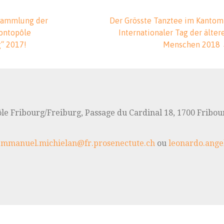
vigation
sammlung der
​​Der Grösste Tanztee im Kantom
ontopôle
Internationaler Tag der älter
g“ 2017!
Menschen 2018
le Fribourg/Freiburg, Passage du Cardinal 18, 1700 Fribou
emmanuel.michielan@fr.prosenectute.ch
ou
leonardo.ange