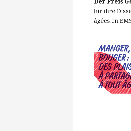
Der Preis G
für ihre Diss
âgées en EMS