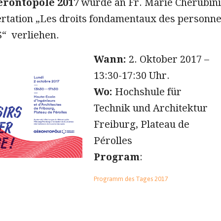
érontopôle 2017
wurde an Fr. Marie Cherubini
ertation „Les droits fondamentaux des personn
“ verliehen.​
Wann:
2. Oktober 2017 –
13:30-17:30 Uhr.
Wo:
Hochshule für
Technik und Architektur
Freiburg, Plateau de
Pérolles
Program
:
Programm des Tages 2017