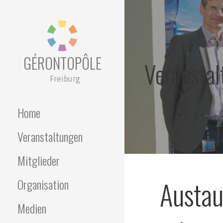
Zum
Inhalt
springen
GÉRONTOPÔLE
Veransta
Freiburg
Home
Veranstaltungen
Mitglieder
Austau
Organisation
Medien