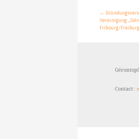
Beitragsna
← Gründungsver
Vereinigung „Gér
Fribourg/Freibur
Gérontopô
Contact :