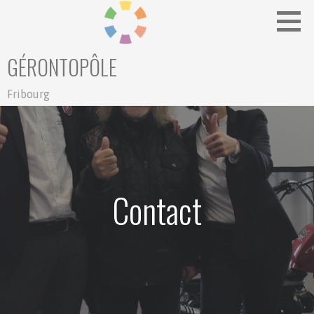
Passer
au
contenu
GÉRONTOPÔLE
Fribourg
Contact