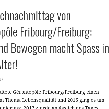
schnachmittag von
pôle Fribourg/Freiburg:
nd Bewegen macht Spass i
lter!
17
altete Gérontopôle Fribourg/Freiburg einen
m Thema Lebensqualität und 2015 ging es um
minierung. 2017 wurde anlässlich des Tages…