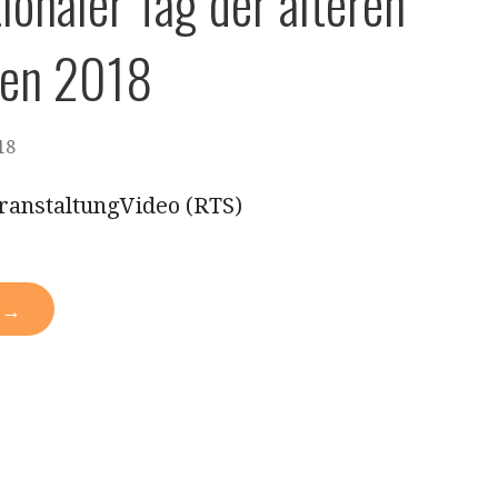
ionaler Tag der älteren
en 2018
18
ranstaltung​Video (RTS)​​
N →