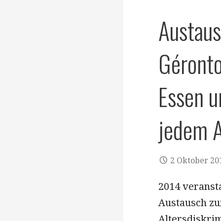
Austau
Géronto
Essen u
jedem A
2 Oktober 20
2014 veranst
Austausch zu
Altersdiskri