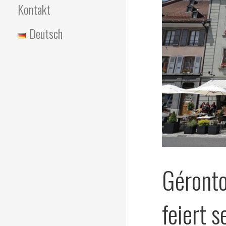
Kontakt
Deutsch
Géronto
feiert s