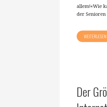
allem!«Wie ka
der Senioren
WEITERLESE
​​Der G