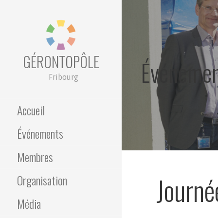
Passer
au
contenu
GÉRONTOPÔLE
Événemen
Fribourg
Accueil
Événements
Membres
Journée
Organisation
Média