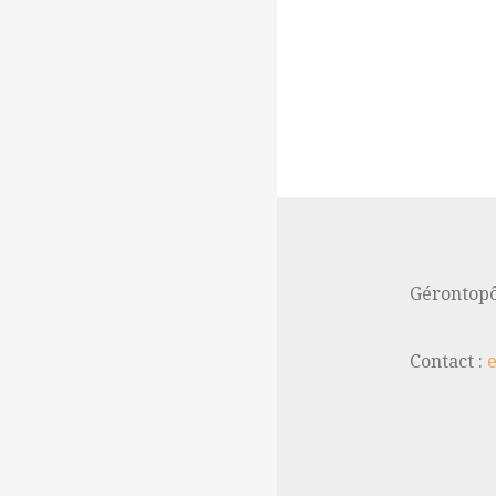
Navigation
de
l’article
Gérontopô
Contact :